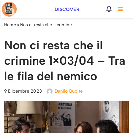
DISCOVER
Vai
al
Home
»
Non ci resta che il crimine
contenuto
Non ci resta che il
crimine 1×03/04 – Tra
le fila del nemico
9 Dicembre 2023
Danilo Budite