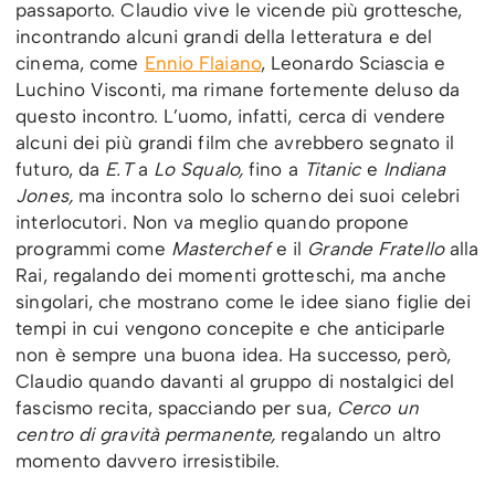
passaporto. Claudio vive le vicende più grottesche,
incontrando alcuni grandi della letteratura e del
cinema, come
Ennio Flaiano
, Leonardo Sciascia e
Luchino Visconti, ma rimane fortemente deluso da
questo incontro. L’uomo, infatti, cerca di vendere
alcuni dei più grandi film che avrebbero segnato il
futuro, da
E.T
a
Lo Squalo,
fino a
Titanic
e
Indiana
Jones,
ma incontra solo lo scherno dei suoi celebri
interlocutori. Non va meglio quando propone
programmi come
Masterchef
e il
Grande Fratello
alla
Rai, regalando dei momenti grotteschi, ma anche
singolari, che mostrano come le idee siano figlie dei
tempi in cui vengono concepite e che anticiparle
non è sempre una buona idea. Ha successo, però,
Claudio quando davanti al gruppo di nostalgici del
fascismo recita, spacciando per sua,
Cerco un
centro di gravità permanente,
regalando un altro
momento davvero irresistibile.