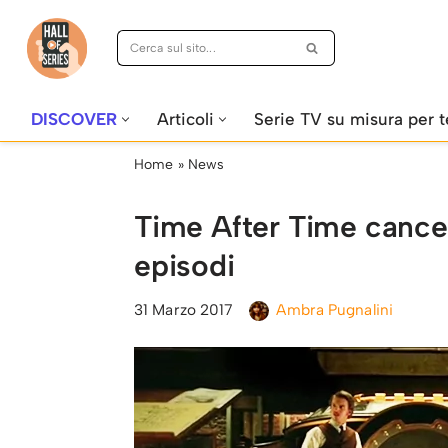
Vai
al
contenuto
DISCOVER
Articoli
Serie TV su misura per t
Home
»
News
Time After Time cance
episodi
31 Marzo 2017
Ambra Pugnalini