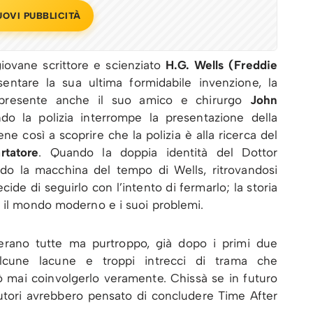
UOVI PUBBLICITÀ
giovane scrittore e scienziato
H.G. Wells (Freddie
ntare la sua ultima formidabile invenzione, la
 presente anche il suo amico e chirurgo
John
o la polizia interrompe la presentazione della
ne così a scoprire che la polizia è alla ricerca del
rtatore
. Quando la doppia identità del Dottor
do la macchina del tempo di Wells, ritrovandosi
de di seguirlo con l’intento di fermarlo; la storia
n il mondo moderno e i suoi problemi.
rano tutte ma purtroppo, già dopo i primi due
lcune lacune e troppi intrecci di trama che
 mai coinvolgerlo veramente. Chissà se in futuro
utori avrebbero pensato di concludere Time After