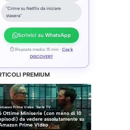
"Crime su Netflix da iniziare
stasera"
Scrivici su WhatsApp
⏱ Risposta media: 15 min ·
Cos'è
DISCOVER?
RTICOLI PREMIUM