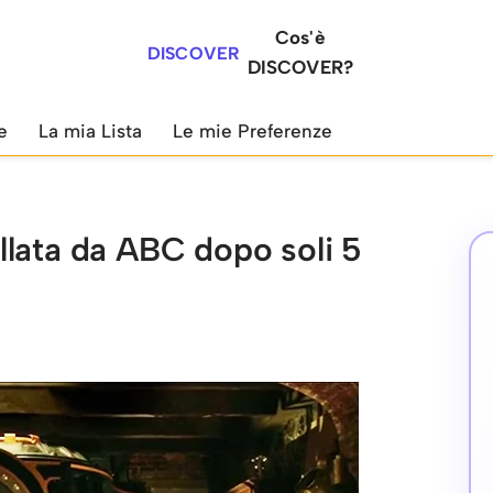
Cos'è
DISCOVER
DISCOVER?
e
La mia Lista
Le mie Preferenze
llata da ABC dopo soli 5