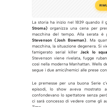
RIM
La storia ha inizio nel 1839 quando il 
Stroma)
organizza una cena per prese
macchina del tempo. Alla serata è
Stevenson (Josh Bowman)
. Ma quand
macchina, la situazione degenera. Si vie
famigerato serial killer
Jack lo squa
Stevenson viene rivelata, fugge ruban
così nella moderna Manhattan. Wells deci
segue i due amici/nemici alle prese co
Le premesse per una buona Serie c’e
episodi, lo show aveva mostrato a
confondevano lo spettatore senza però
ci sarà concesso di vedere come gli a
Time.