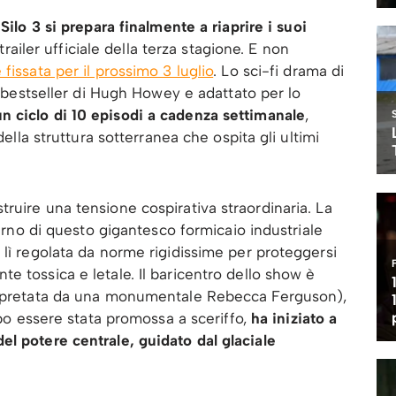
i
Silo 3 si prepara finalmente a riaprire i suoi
 trailer ufficiale della terza stagione. E non
 fissata per il prossimo 3 luglio
. Lo sci-fi drama di
ia bestseller di Hugh Howey e adattato per lo
n ciclo di 10 episodi a cadenza settimanale
,
della struttura sotterranea che ospita gli ultimi
ruire una tensione cospirativa straordinaria. La
terno di questo gigantesco formicaio industriale
 lì regolata da norme rigidissime per proteggersi
e tossica e letale. Il baricentro dello show è
terpretata da una monumentale Rebecca Ferguson),
dopo essere stata promossa a sceriffo,
ha iniziato a
l potere centrale, guidato dal glaciale