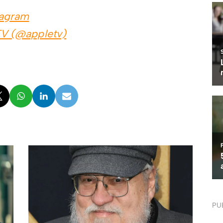
tagram
TV (@appletv)
PU