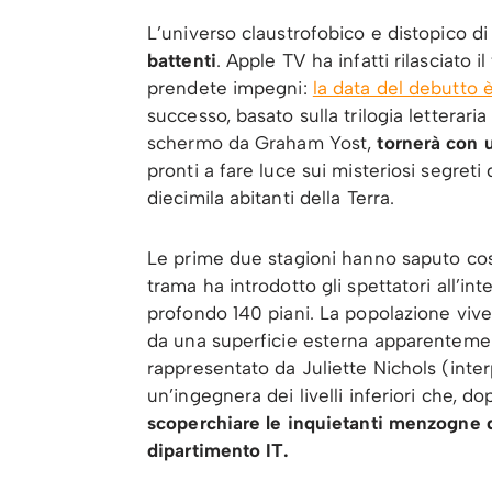
L’universo claustrofobico e distopico d
battenti
. Apple TV ha infatti rilasciato il
prendete impegni:
la data del debutto è
successo, basato sulla trilogia letterar
schermo da Graham Yost,
tornerà con u
pronti a fare luce sui misteriosi segreti 
diecimila abitanti della Terra.
Le prime due stagioni hanno saputo cost
trama ha introdotto gli spettatori all’in
profondo 140 piani. La popolazione vive
da una superficie esterna apparentement
rappresentato da Juliette Nichols (in
un’ingegnera dei livelli inferiori che, 
scoperchiare le inquietanti menzogne de
dipartimento IT.