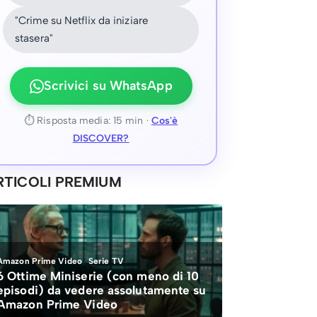
"Crime su Netflix da iniziare
stasera"
Scrivici su WhatsApp
⏱ Risposta media: 15 min ·
Cos'è
DISCOVER?
RTICOLI PREMIUM