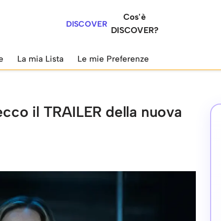
Cos'è
DISCOVER
DISCOVER?
e
La mia Lista
Le mie Preferenze
 ecco il TRAILER della nuova