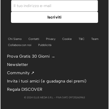
Chi Siamo
Contatti
Privacy
Cookie
T&C
Team
Collabora con noi
Pubblicità
Prova Gratis 30 Giorni →
Newsletter
Community ↗
Invita i tuoi amici (e guadagna dei premi)
Regala DISCOVER
© 2024 ELLIS MEDIA S.R.L. - P.IVA (VAT) 09725260963