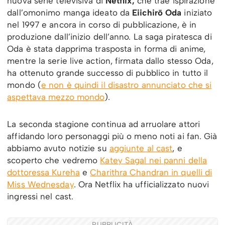
nuova serie televisiva di
Netflix,
che trae ispirazione
dall’omonimo manga ideato da
Eiichirō Oda
iniziato
nel 1997 e ancora in corso di pubblicazione, è in
produzione dall’inizio dell’anno. La saga piratesca di
Oda è stata dapprima trasposta in forma di anime,
mentre la serie live action, firmata dallo stesso Oda,
ha ottenuto grande successo di pubblico in tutto il
mondo (
e non è quindi il disastro annunciato che si
aspettava mezzo mondo
).
La seconda stagione continua ad arruolare attori
affidando loro personaggi più o meno noti ai fan. Già
abbiamo avuto notizie su
aggiunte al cast
, e
scoperto che vedremo
Katey Sagal nei panni della
dottoressa Kureha
e
Charithra Chandran in quelli di
Miss Wednesday
. Ora Netflix ha ufficializzato nuovi
ingressi nel cast.
PUBBLICITÀ