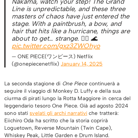
Nakama, watch your step! The Grand
Line is unpredictable, and these three
masters of chaos have just entered the
stage. With a paintbrush, a bow, and
hair that hits like a hurricane, things are
about to get… strange. 🏴‍☠️ 🌊
pic.twitter.com/gxz3ZWOhyo
— ONE PIECE(ワンピース) Netflix
(@onepiecenetflix)
January 14, 2025
La seconda stagione di
One Piece
continuerà a
seguire il viaggio di Monkey D. Luffy e della sua
ciurma di pirati lungo la Rotta Maggiore in cerca del
leggendario tesoro One Piece. Già ad agosto 2024
sono stati
svelati gli archi narrativi
che tratterà:
Eiichiro Oda ha scritto che la storia coprirà
Loguetown, Reverse Mountain (Twin Cape),
Whiskey Peak, Little Garden e Drum Island.