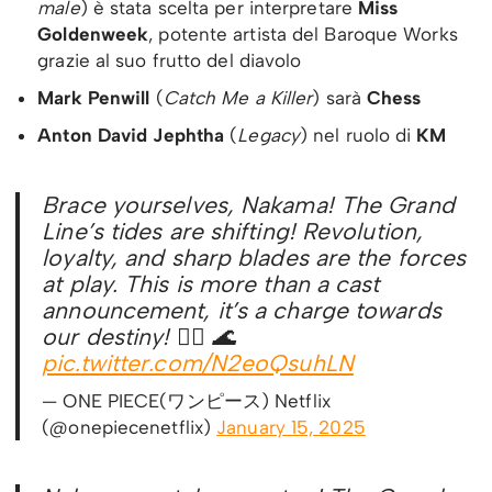
male
) è stata scelta per interpretare
Miss
Goldenweek
, potente artista del Baroque Works
grazie al suo frutto del diavolo
Mark Penwill
(
Catch Me a Killer
) sarà
Chess
Anton David Jephtha
(
Legacy
) nel ruolo di
KM
Brace yourselves, Nakama! The Grand
Line’s tides are shifting! Revolution,
loyalty, and sharp blades are the forces
at play. This is more than a cast
announcement, it’s a charge towards
our destiny! 🏴‍☠️ 🌊
pic.twitter.com/N2eoQsuhLN
— ONE PIECE(ワンピース) Netflix
(@onepiecenetflix)
January 15, 2025