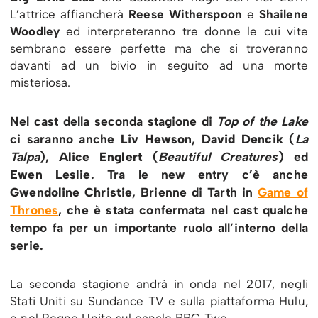
L’attrice affiancherà
Reese Witherspoon
e
Shailene
Woodley
ed interpreteranno tre donne le cui vite
sembrano essere perfette ma che si troveranno
davanti ad un bivio in seguito ad una morte
misteriosa.
Nel cast della seconda stagione di
Top of the Lake
ci saranno anche
Liv Hewson
,
David Dencik
(
La
Talpa
),
Alice Englert
(
Beautiful Creatures
) ed
Ewen Leslie
. Tra le new entry c’è anche
Gwendoline Christie
, Brienne di Tarth in
Game of
Thrones
, che è stata confermata nel cast qualche
tempo fa per un importante ruolo all’interno della
serie.
La seconda stagione andrà in onda nel 2017, negli
Stati Uniti su Sundance TV e sulla piattaforma Hulu,
e nel Regno Unito sul canale BBC Two.