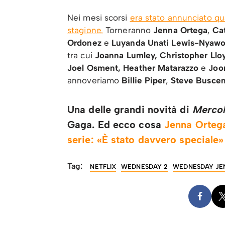
Nei mesi scorsi
era stato annunciato qu
stagione.
Torneranno
Jenna Ortega
,
Ca
Ordonez
e
Luyanda Unati Lewis-Nyaw
tra cui
Joanna Lumley, Christopher Llo
Joel Osment, Heather Matarazzo
e
Joo
annoveriamo
Billie Piper
,
Steve Buscem
Una delle grandi novità di
Mercol
Gaga. Ed ecco cosa
Jenna Ortega
serie: «È stato davvero speciale»
Tag:
NETFLIX
WEDNESDAY 2
WEDNESDAY JE