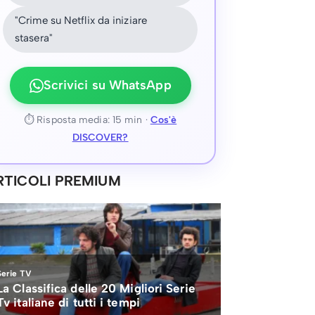
"Crime su Netflix da iniziare
stasera"
Scrivici su WhatsApp
⏱ Risposta media: 15 min ·
Cos'è
DISCOVER?
RTICOLI PREMIUM