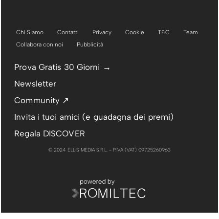
Chi Siamo
Contatti
Privacy
Cookie
T&C
Team
Collabora con noi
Pubblicità
Prova Gratis 30 Giorni →
Newsletter
Community ↗
Invita i tuoi amici (e guadagna dei premi)
Regala DISCOVER
© 2024 ELLIS MEDIA S.R.L. - P.IVA (VAT) 09725260963