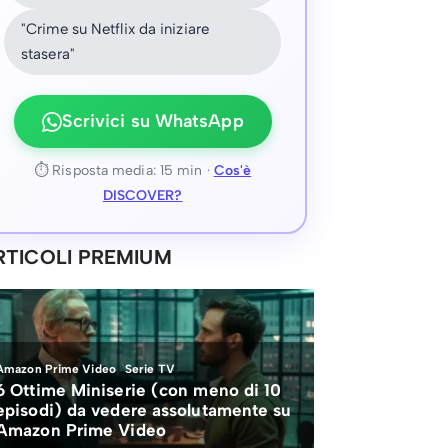
"Crime su Netflix da iniziare
stasera"
Scrivici su WhatsApp
⏱ Risposta media: 15 min ·
Cos'è
DISCOVER?
RTICOLI PREMIUM