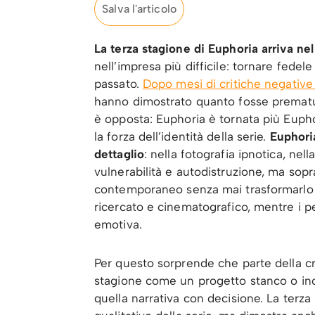
Salva l'articolo
La terza stagione di Euphoria arriva ne
nell’impresa più difficile: tornare fede
passato.
Dopo mesi di critiche negative 
hanno dimostrato quanto fosse prematuro
è opposta: Euphoria è tornata più Euph
la forza dell’identità della serie.
Euphoria
dettaglio
: nella fotografia ipnotica, nel
vulnerabilità e autodistruzione, ma sopra
contemporaneo senza mai trasformarlo i
ricercato e cinematografico, mentre i p
emotiva.
Per questo sorprende che parte della cri
stagione come un progetto stanco o inc
quella narrativa con decisione. La terza