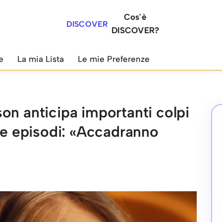
Cos'è
DISCOVER
DISCOVER?
e
La mia Lista
Le mie Preferenze
on anticipa importanti colpi
due episodi: «Accadranno