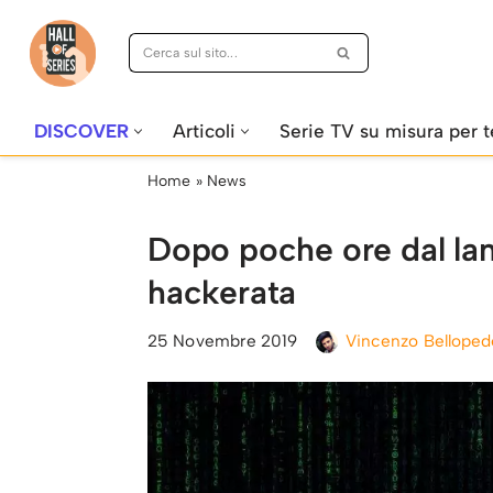
Vai
al
contenuto
DISCOVER
Articoli
Serie TV su misura per t
Home
»
News
Dopo poche ore dal lan
hackerata
25 Novembre 2019
Vincenzo Belloped