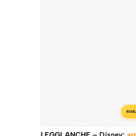
RIM
LEGGI ANCHE
– Disney:
ar