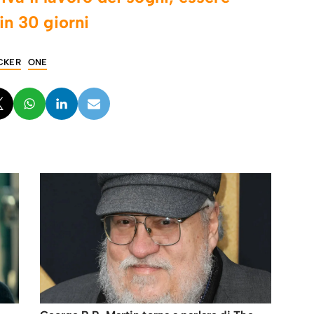
in 30 giorni
CKER
ONE