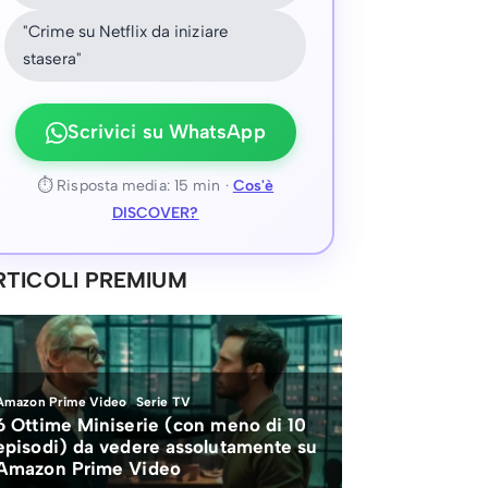
"Crime su Netflix da iniziare
stasera"
Scrivici su WhatsApp
⏱ Risposta media: 15 min ·
Cos'è
DISCOVER?
RTICOLI PREMIUM