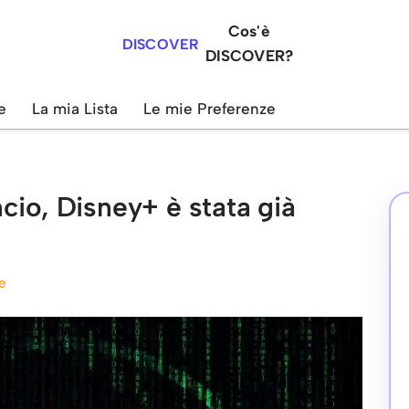
Cos'è
DISCOVER
DISCOVER?
e
La mia Lista
Le mie Preferenze
cio, Disney+ è stata già
e