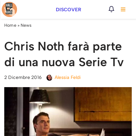
DISCOVER
Vai
al
Home
»
News
contenuto
Chris Noth farà parte
di una nuova Serie Tv
2 Dicembre 2016
Alessia Feldi