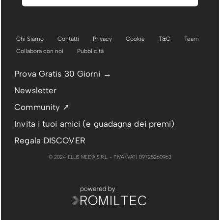
Chi Siamo
Contatti
Privacy
Cookie
T&C
Team
Collabora con noi
Pubblicità
Prova Gratis 30 Giorni →
Newsletter
Community ↗
Invita i tuoi amici (e guadagna dei premi)
Regala DISCOVER
© 2024 ELLIS MEDIA S.R.L. - P.IVA (VAT) 09725260963