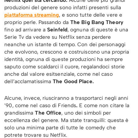
Netflix quel sta cercando.
Alcune delle più grandi
produzioni del genere sono infatti presenti sulla
piattaforma streaming
, e sono tutte delle vere e
proprio perle. Passando da
The Big Bang Theory
fino ad arrivare a
Seinfeld
, ognuna di queste è una
Serie Tv da vedere su Netflix senza perdere
neanche un istante di tempo. Con dei personaggi
che evolvono, crescono e costruiscono una propria
identità, ognuna di queste produzioni ha sempre
saputo come scaldarci il cuore, regalandoci storie
anche dal valore esitsenziale, come nel caso
dell’acclamatissima
The Good Place.
Alcune, invece, riusciranno a trasportarci negli anni
’90, come nel caso di Friends
.
E come non citare la
grandissima
The Office
, uno dei simboli per
eccellenza del genere. Ma state tranquilli: questa è
solo una minima parte di tutte le comedy che
potrete trovare su Netflix.