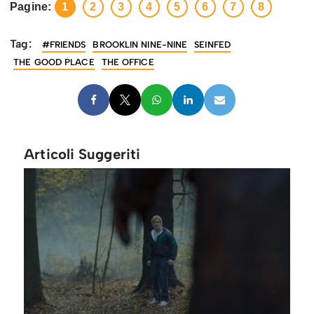
Pagine:
1
2
3
4
5
6
7
8
Tag:
#FRIENDS
BROOKLIN NINE-NINE
SEINFED
THE GOOD PLACE
THE OFFICE
Articoli Suggeriti