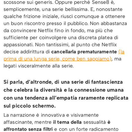
scossone sui generis. Oppure perché Sense8 è,
semplicemente, una serie bellissima. E, nonostante
qualche frizione iniziale, riuscì comunque a ottenere
un buon riscontro presso il pubblico. Non abbastanza
da convincere Netflix fino in fondo, ma più che
sufficiente per coinvolgere una discreta platea di
appassionati. Non tantissimi, al punto che Netflix
decise addirittura di
cancellarla prematuramente
(la
prima di una lunga serie, come ben sappiamo)
, ma
legati visceralmente alla serie.
Si parla, d’altronde, di una serie di fantascienza
che celebra la diversità e la connessione umana
con una tendenza all’empatia raramente replicata
sul piccolo schermo.
La narrazione è innovativa e visivamente
affascinante, mentre
il tema della
sessualità
è
affrontato senza filtri
e con un forte radicamento