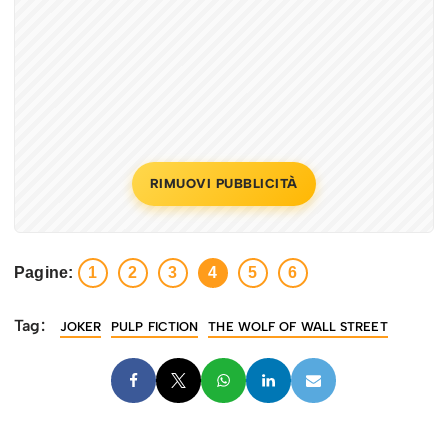
RIMUOVI PUBBLICITÀ
Pagine:
1
2
3
4
5
6
Tag:
JOKER
PULP FICTION
THE WOLF OF WALL STREET