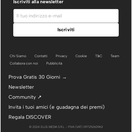
Iscriviti alla newsletter
Chi Siamo
Contatti
Privacy
Cookie
T&C
Team
Collabora con noi
Pubblicità
Prova Gratis 30 Giorni →
Newsletter
Community ↗
Invita i tuoi amici (e guadagna dei premi)
Regala DISCOVER
© 2024 ELLIS MEDIA S.R.L. - P.IVA (VAT) 09725260963