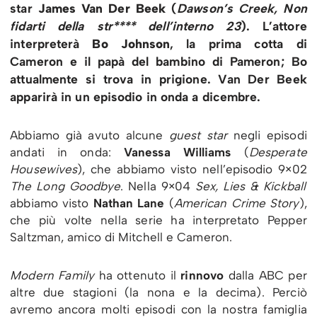
star
James Van Der Beek
(
Dawson’s Creek, Non
fidarti della str**** dell’interno 23
). L’attore
interpreterà
Bo Johnson
, la prima cotta di
Cameron e il papà del bambino di Pameron; Bo
attualmente si trova in prigione. Van Der Beek
apparirà in un episodio in onda a dicembre.
Abbiamo già avuto alcune
guest star
negli episodi
andati in onda:
Vanessa Williams
(
Desperate
Housewives
), che abbiamo visto nell’episodio 9×02
The Long Goodbye
. Nella 9×04
Sex, Lies & Kickball
abbiamo visto
Nathan Lane
(
American Crime Story
),
che più volte nella serie ha interpretato Pepper
Saltzman, amico di Mitchell e Cameron.
Modern Family
ha ottenuto il
rinnovo
dalla ABC per
altre due stagioni (la nona e la decima). Perciò
avremo ancora molti episodi con la nostra famiglia