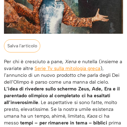
Salva l'articolo
Per chi è cresciuto a pane,
Xena
e nutella (insieme a
svariate altre
Serie Tv sulla mitologia greca
),
l’annuncio di un nuovo prodotto che parla degli Dei
dell’Olimpo è parso come una manna dal cielo.
L’idea di rivedere sullo schermo Zeus, Ade, Era e il
parentado olimpico al completato ci ha esaltati
all’inverosimile
. Le aspettative si sono fatte, molto
presto, elevatissime. Se la nostra umile esistenza
umana ha un tempo, ahimè, limitato,
Kaos
ci ha
messo
tempi – per rimanere in tema – biblici
prima