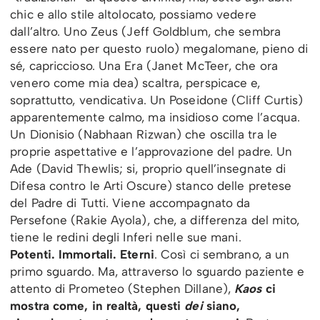
chic e allo stile altolocato, possiamo vedere
dall’altro. Uno Zeus (Jeff Goldblum, che sembra
essere nato per questo ruolo) megalomane, pieno di
sé, capriccioso. Una Era (Janet McTeer, che ora
venero come mia dea) scaltra, perspicace e,
soprattutto, vendicativa. Un Poseidone (Cliff Curtis)
apparentemente calmo, ma insidioso come l’acqua.
Un Dionisio (Nabhaan Rizwan) che oscilla tra le
proprie aspettative e l’approvazione del padre. Un
Ade (David Thewlis; si, proprio quell’insegnate di
Difesa contro le Arti Oscure) stanco delle pretese
del Padre di Tutti. Viene accompagnato da
Persefone (Rakie Ayola), che, a differenza del mito,
tiene le redini degli Inferi nelle sue mani.
Potenti. Immortali. Eterni
. Così ci sembrano, a un
primo sguardo. Ma, attraverso lo sguardo paziente e
attento di Prometeo (Stephen Dillane),
Kaos
ci
mostra come, in realtà, questi
dei
siano,