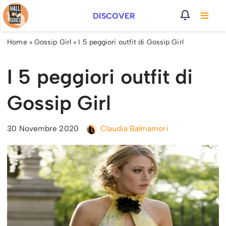
DISCOVER
Vai
al
Home
»
Gossip Girl
»
I 5 peggiori outfit di Gossip Girl
contenuto
I 5 peggiori outfit di
Gossip Girl
30 Novembre 2020
Claudia Balmamori