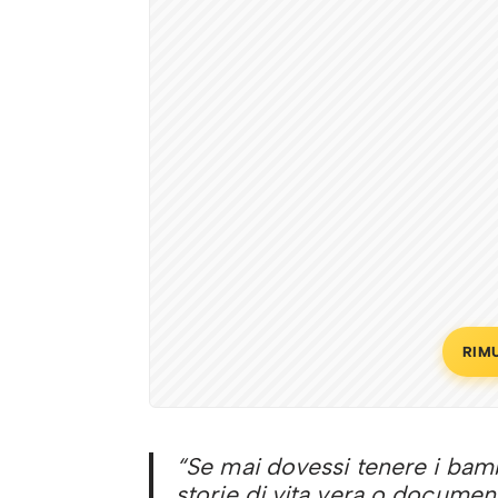
RIM
“Se mai dovessi tenere i bam
storie di vita vera o docume