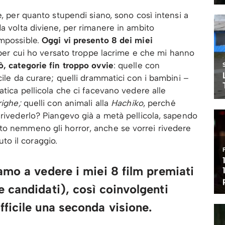
e, per quanto stupendi siano, sono così intensi a
da volta diviene, per rimanere in ambito
mpossible.
Oggi vi presento 8 dei miei
 per cui ho versato troppe lacrime e che mi hanno
, categorie fin troppo ovvie
: quelle con
cile da curare; quelli drammatici con i bambini –
atica pellicola che ci facevano vedere alle
righe;
quelli con animali alla
Hachiko
, perché
 rivederlo? Piangevo già a metà pellicola, sapendo
to nemmeno gli horror, anche se vorrei rivedere
to il coraggio.
amo a vedere i miei 8 film premiati
 candidati), così coinvolgenti
ficile una seconda visione.