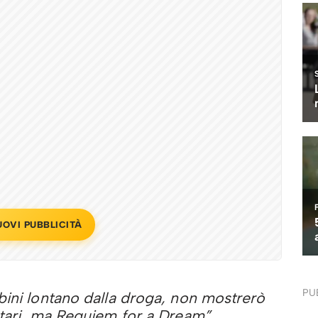
UOVI PUBBLICITÀ
PU
bini lontano dalla droga, non mostrerò
ntari, ma Requiem for a Dream”.