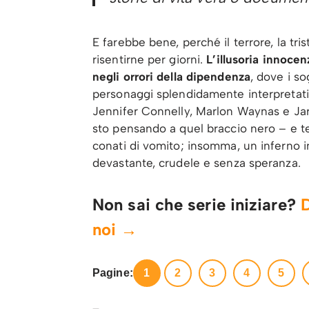
E farebbe bene, perché il terrore, la tris
risentirne per giorni.
L’illusoria innocen
negli orrori della dipendenza
, dove i so
personaggi splendidamente interpretati d
Jennifer Connelly, Marlon Waynas e Jare
sto pensando a quel braccio nero – e te
conati di vomito; insomma, un inferno in 
devastante, crudele e senza speranza.
Non sai che serie iniziare?
D
noi →
Pagine:
1
2
3
4
5