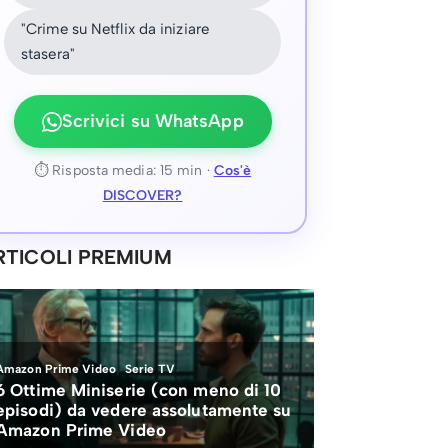
"Crime su Netflix da iniziare
stasera"
Scrivici su WhatsApp
⏱ Risposta media: 15 min ·
Cos'è
DISCOVER?
RTICOLI PREMIUM