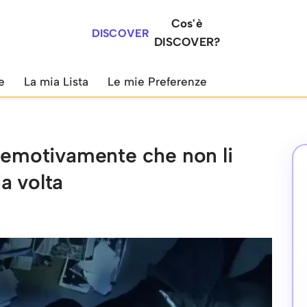
Cos'è
DISCOVER
DISCOVER?
e
La mia Lista
Le mie Preferenze
i emotivamente che non li
a volta