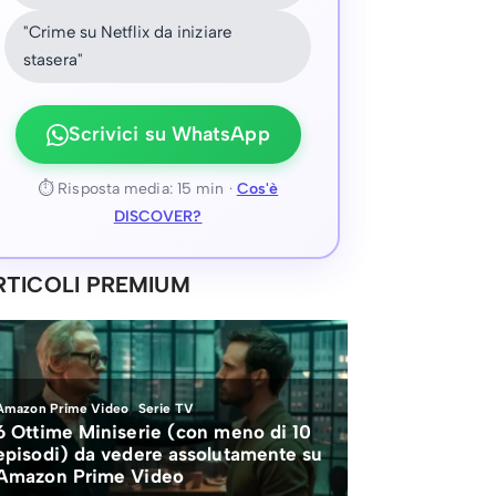
"Crime su Netflix da iniziare
stasera"
Scrivici su WhatsApp
⏱ Risposta media: 15 min ·
Cos'è
DISCOVER?
RTICOLI PREMIUM