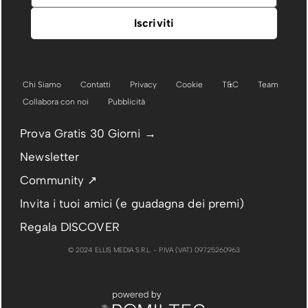
Chi Siamo
Contatti
Privacy
Cookie
T&C
Team
Collabora con noi
Pubblicità
Prova Gratis 30 Giorni →
Newsletter
Community ↗
Invita i tuoi amici (e guadagna dei premi)
Regala DISCOVER
© 2024 ELLIS MEDIA S.R.L. - P.IVA (VAT) 09725260963