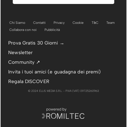
Chi Siamo
Contatti
Privacy
Cookie
T&C
Team
Collabora con noi
Pubblicità
Prova Gratis 30 Giorni →
Newsletter
Community ↗
Invita i tuoi amici (e guadagna dei premi)
Regala DISCOVER
© 2024 ELLIS MEDIA S.R.L. - P.IVA (VAT) 09725260963