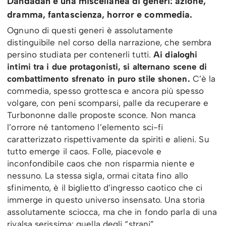
Dandadan è una miscellanea di generi: azione,
dramma, fantascienza, horror e commedia.
Ognuno di questi generi è assolutamente
distinguibile nel corso della narrazione, che sembra
persino studiata per contenerli tutti.
Ai dialoghi
intimi tra i due protagonisti, si alternano scene di
combattimento sfrenato in puro stile shonen.
C’è la
commedia, spesso grottesca e ancora più spesso
volgare, con peni scomparsi, palle da recuperare e
Turbononne dalle proposte sconce. Non manca
l’orrore né tantomeno l’elemento sci-fi
caratterizzato rispettivamente da spiriti e alieni. Su
tutto emerge il caos. Folle, piacevole e
inconfondibile caos che non risparmia niente e
nessuno. La stessa sigla, ormai citata fino allo
sfinimento, è il biglietto d’ingresso caotico che ci
immerge in questo universo insensato. Una storia
assolutamente sciocca, ma che in fondo parla di una
rivalsa serissima: quella degli “strani”.