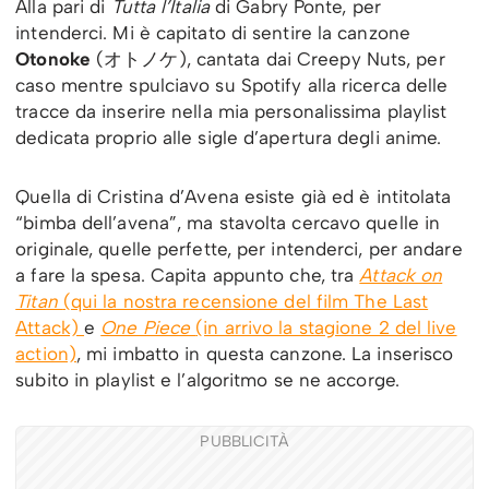
Alla pari di
Tutta l’Italia
di Gabry Ponte, per
intenderci. Mi è capitato di sentire la canzone
Otonoke
(オトノケ), cantata dai Creepy Nuts, per
caso mentre spulciavo su Spotify alla ricerca delle
tracce da inserire nella mia personalissima playlist
dedicata proprio alle sigle d’apertura degli anime.
Quella di Cristina d’Avena esiste già ed è intitolata
“bimba dell’avena”, ma stavolta cercavo quelle in
originale, quelle perfette, per intenderci, per andare
a fare la spesa. Capita appunto che, tra
Attack on
Titan
(qui la nostra recensione del film The Last
Attack)
e
One Piece
(in arrivo la stagione 2 del live
action)
, mi imbatto in questa canzone. La inserisco
subito in playlist e l’algoritmo se ne accorge.
PUBBLICITÀ