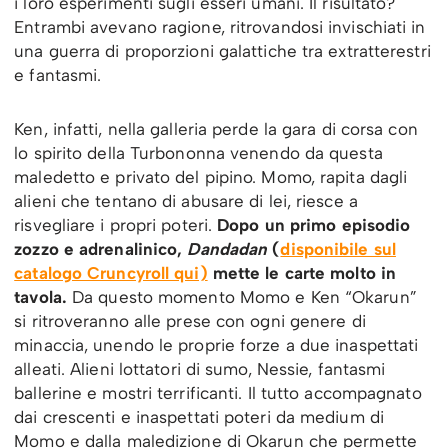
i loro esperimenti sugli esseri umani. Il risultato?
Entrambi avevano ragione, ritrovandosi invischiati in
una guerra di proporzioni galattiche tra extratterestri
e fantasmi.
Ken, infatti, nella galleria perde la gara di corsa con
lo spirito della Turbononna venendo da questa
maledetto e privato del pipino. Momo, rapita dagli
alieni che tentano di abusare di lei, riesce a
risvegliare i propri poteri.
Dopo un primo episodio
zozzo e adrenalinico,
Dandadan
(
disponibile sul
catalogo Cruncyroll qui)
mette le carte molto in
tavola.
Da questo momento Momo e Ken “Okarun”
si ritroveranno alle prese con ogni genere di
minaccia, unendo le proprie forze a due inaspettati
alleati. Alieni lottatori di sumo, Nessie, fantasmi
ballerine e mostri terrificanti. Il tutto accompagnato
dai crescenti e inaspettati poteri da medium di
Momo e dalla maledizione di Okarun che permette