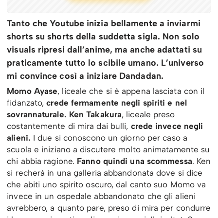
Tanto che Youtube inizia bellamente a inviarmi
shorts su shorts della suddetta sigla. Non solo
visuals ripresi dall’anime, ma anche adattati su
praticamente tutto lo scibile umano. L’universo
mi convince così a iniziare Dandadan.
Momo Ayase
, liceale che si è appena lasciata con il
fidanzato,
crede fermamente negli spiriti e nel
sovrannaturale.
Ken Takakura
, liceale preso
costantemente di mira dai bulli,
crede invece negli
alieni.
I due si conoscono un giorno per caso a
scuola e iniziano a discutere molto animatamente su
chi abbia ragione.
Fanno quindi una scommessa
. Ken
si recherà in una galleria abbandonata dove si dice
che abiti uno spirito oscuro, dal canto suo Momo va
invece in un ospedale abbandonato che gli alieni
avrebbero, a quanto pare, preso di mira per condurre