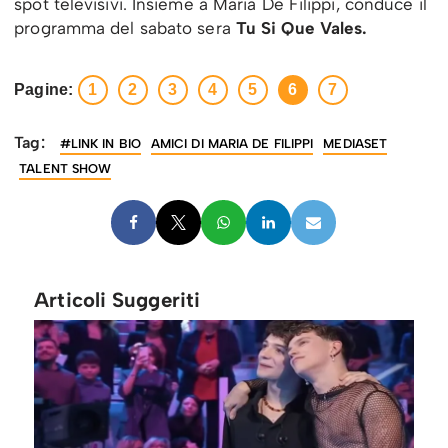
spot televisivi. Insieme a Maria De Filippi, conduce il
programma del sabato sera
Tu Si Que Vales.
Pagine:
1
2
3
4
5
6
7
Tag:
#LINK IN BIO
AMICI DI MARIA DE FILIPPI
MEDIASET
TALENT SHOW
Articoli Suggeriti