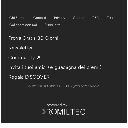
Chi Siamo
Contatti
Privacy
Cookie
T&C
Team
Collabora con noi
Pubblicità
Prova Gratis 30 Giorni →
Newsletter
Community ↗
Invita i tuoi amici (e guadagna dei premi)
Regala DISCOVER
© 2024 ELLIS MEDIA S.R.L. - P.IVA (VAT) 09725260963