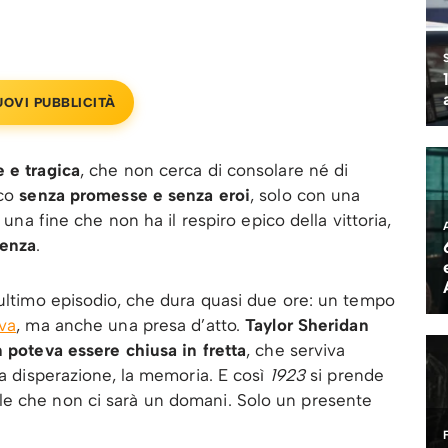
UOVI PUBBLICITÀ
 e tragica
, che non cerca di consolare né di
ico
senza promesse e senza eroi
, solo con una
 una fine che non ha il respiro epico della vittoria,
venza
.
’ultimo episodio, che dura quasi due ore: un tempo
iva
, ma anche una presa d’atto.
Taylor Sheridan
n poteva essere chiusa in fretta
, che serviva
la disperazione, la memoria. E così
1923
si prende
le che non ci sarà un domani. Solo un presente