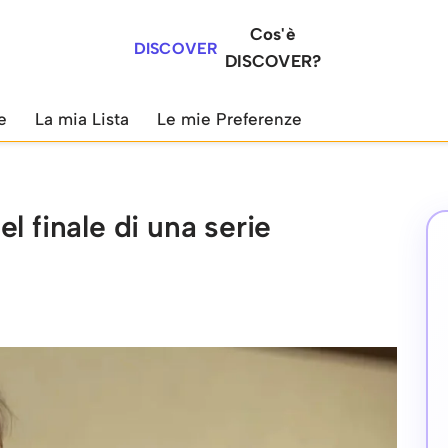
Cos'è
DISCOVER
DISCOVER?
e
La mia Lista
Le mie Preferenze
l finale di una serie