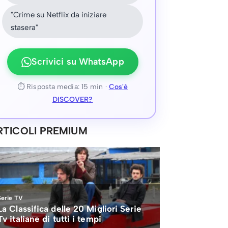
"Crime su Netflix da iniziare
stasera"
Scrivici su WhatsApp
⏱ Risposta media: 15 min ·
Cos'è
DISCOVER?
RTICOLI PREMIUM