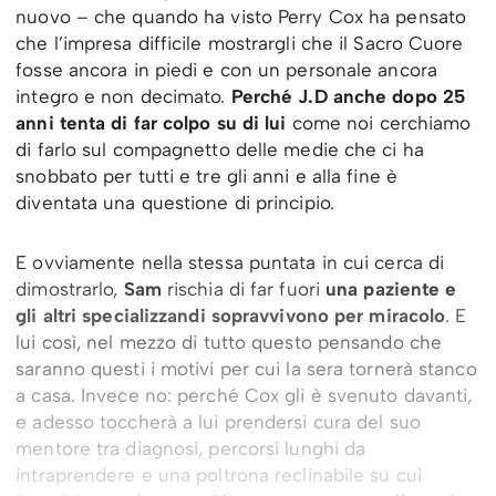
nuovo – che quando ha visto Perry Cox ha pensato
che l’impresa difficile mostrargli che il Sacro Cuore
fosse ancora in piedi e con un personale ancora
integro e non decimato.
Perché J.D anche dopo 25
anni tenta di far colpo su di lui
come noi cerchiamo
di farlo sul compagnetto delle medie che ci ha
snobbato per tutti e tre gli anni e alla fine è
diventata una questione di principio.
E ovviamente nella stessa puntata in cui cerca di
dimostrarlo,
Sam
rischia di far fuori
una paziente e
gli altri specializzandi sopravvivono per miracolo
. E
lui così, nel mezzo di tutto questo pensando che
saranno questi i motivi per cui la sera tornerà stanco
a casa. Invece no: perché Cox gli è svenuto davanti,
e adesso toccherà a lui prendersi cura del suo
mentore tra diagnosi, percorsi lunghi da
intraprendere e una poltrona reclinabile su cui