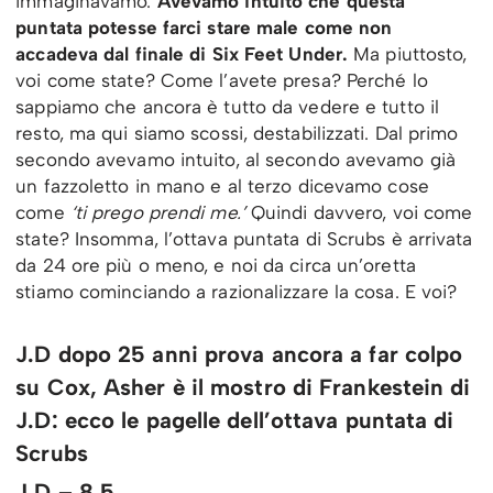
immaginavamo.
Avevamo intuito che questa
puntata potesse farci stare male come non
accadeva dal finale di Six Feet Under.
Ma piuttosto,
voi come state? Come l’avete presa? Perché lo
sappiamo che ancora è tutto da vedere e tutto il
resto, ma qui siamo scossi, destabilizzati. Dal primo
secondo avevamo intuito, al secondo avevamo già
un fazzoletto in mano e al terzo dicevamo cose
come
‘ti prego prendi me.’
Quindi davvero, voi come
state? Insomma, l’ottava puntata di Scrubs è arrivata
da 24 ore più o meno, e noi da circa un’oretta
stiamo cominciando a razionalizzare la cosa. E voi?
J.D dopo 25 anni prova ancora a far colpo
su Cox, Asher è il mostro di Frankestein di
J.D: ecco le pagelle dell’ottava puntata di
Scrubs
J.D – 8,5