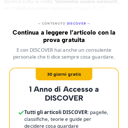
dormirà tutta la notte.
Vorremmo essere esilaranti,
ma l’abbiamo presa malissimo.
Peggio di J.D.
— CONTENUTO
DISCOVER
—
Continua a leggere l’articolo con la
prova gratuita
E con DISCOVER hai anche un consulente
personale che ti dice sempre cosa guardare.
30 giorni gratis
1 Anno di Accesso a
DISCOVER
✓
Tutti gli articoli DISCOVER
: pagelle,
classifiche, teorie e guide per
decidere cosa guardare