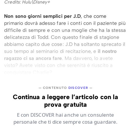
Credits: Hulu\Disney+
Non sono giorni semplici per J.D
, che come
primario dovrà adesso fare i conti con il paziente più
difficile di sempre e con una moglie che ha la stessa
delicatezza di Todd. Con questo finale di stagione
abbiamo capito due cose: J.D ha soltanto sprecato il
suo tempo al seminario di recitazione, e
il nostro
ragazzo ci sa ancora fare
. Ma davvero, lo avete
visto? Avete visto con che serenità è riuscito a
conquistare Charlie?
— CONTENUTO
DISCOVER
—
Continua a leggere l’articolo con la
prova gratuita
E con DISCOVER hai anche un consulente
personale che ti dice sempre cosa guardare.