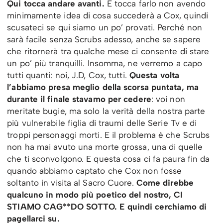
Qui tocca andare avanti.
E tocca farlo non avendo
minimamente idea di cosa succederà a Cox, quindi
scusateci se qui siamo un po’ provati. Perché non
sarà facile senza Scrubs adesso, anche se sapere
che ritornerà tra qualche mese ci consente di stare
un po’ più tranquilli. Insomma, ne verremo a capo
tutti quanti: noi, J.D, Cox, tutti.
Questa volta
l’abbiamo presa meglio della scorsa puntata, ma
durante il finale stavamo per cedere
: voi non
meritate bugie, ma solo la verità della nostra parte
più vulnerabile figlia di traumi delle Serie Tv e di
troppi personaggi morti. E il problema è che Scrubs
non ha mai avuto una morte grossa, una di quelle
che ti sconvolgono. E questa cosa ci fa paura fin da
quando abbiamo captato che Cox non fosse
soltanto in visita al Sacro Cuore.
Come direbbe
qualcuno in modo più poetico del nostro, CI
STIAMO CAG**DO SOTTO. E quindi cerchiamo di
pagellarci su.