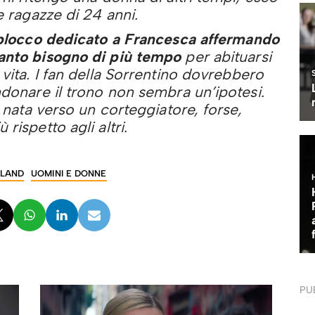
e ragazze di 24 anni.
 blocco dedicato a Francesca affermando
anto bisogno di più tempo
per abituarsi
vita. I fan della Sorrentino dovrebbero
ndonare il trono non sembra un’ipotesi.
a nata verso un corteggiatore, forse,
rispetto agli altri.
SLAND
UOMINI E DONNE
PU