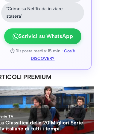
"Crime su Netflix da iniziare
stasera"
Scrivici su WhatsApp
⏱ Risposta media: 15 min ·
Cos'è
DISCOVER?
RTICOLI PREMIUM