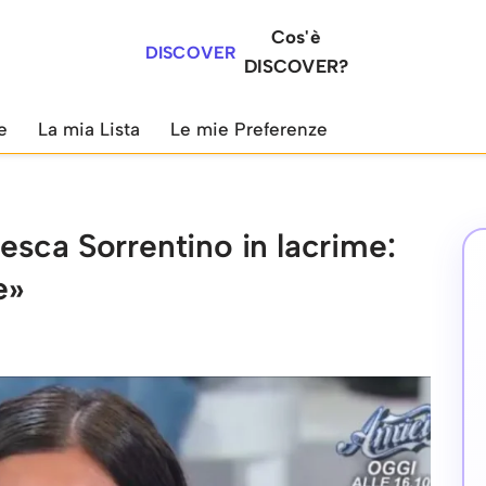
Cos'è
DISCOVER
DISCOVER?
e
La mia Lista
Le mie Preferenze
sca Sorrentino in lacrime:
e»