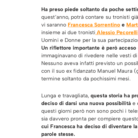
Ha preso piede soltanto da poche sett
quest’anno, potrà contare su tronisti già
vi saranno
Francesca Sorrentino
e
Mart
insieme ai due tronisti
Alessio Pecorelli
Uomini e Donne per la sua partecipazion
Un riflettore importante è però acceso 
immaginavano di rivedere nelle vesti d
Nessuno aveva infatti previsto un possib
con il suo ex fidanzato Manuel Maura (gi
termine soltanto da pochissimi mesi.
Lunga e travagliata,
questa storia ha p
deciso di darsi una nuova possibilità
e 
questi giorni però non sono pochi i tele
sia davvero pronta per compiere questo
cui Francesca ha deciso di diventare la
parole stesse.