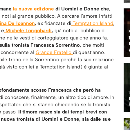
imane
la nuova edizione
di Uomini e Donne che
,
 noti al grande pubblico. A cercare l’amore infatti
ina De Ioannon
, ex fidanzate di
Temptation Island
,
e
Michele Longobardi
,
già noto al pubblico di
e nelle vesti di corteggiatore qualche anno fa.
sulla tronista Francesca Sorrentino
, che molti
i concorrente al
Grande Fratello
di quest’anno.
ile trono della Sorrentino perché la sua relazione
à visto con lei a Temptation Island) è giunta al
rofondamente scosso Francesca che però ha
di conoscere, finalmente, un altro tipo di amore. In
spettatori che si stanno chiedendo se la tronista
 passo.
Il timore nasce sia dai tempi brevi con
 nuova tronista di Uomini e Donne, sia dalle sue