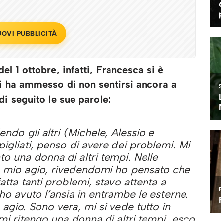
UOVI PUBBLICITÀ
l 1 ottobre, infatti, Francesca si è
ui ha ammesso di non sentirsi ancora a
di seguito le sue parole:
endo gli altri (Michele, Alessio e
igliati, penso di avere dei problemi. Mi
o una donna di altri tempi. Nelle
a mio agio, rivedendomi ho pensato che
atta tanti problemi, stavo attenta a
ho avuto l’ansia in entrambe le esterne.
agio. Sono vera, mi si vede tutto in
mi ritengo una donna di altri tempi, esco