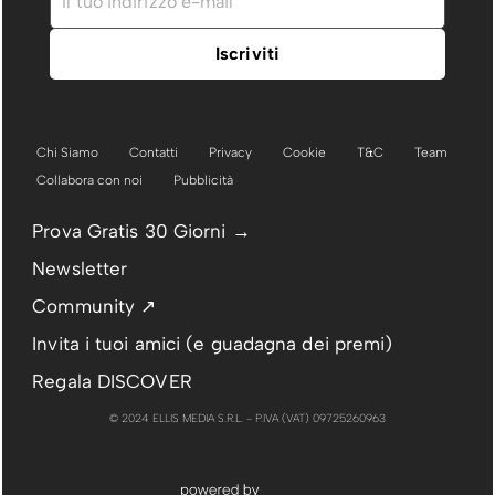
Chi Siamo
Contatti
Privacy
Cookie
T&C
Team
Collabora con noi
Pubblicità
Prova Gratis 30 Giorni →
Newsletter
Community ↗
Invita i tuoi amici (e guadagna dei premi)
Regala DISCOVER
© 2024 ELLIS MEDIA S.R.L. - P.IVA (VAT) 09725260963