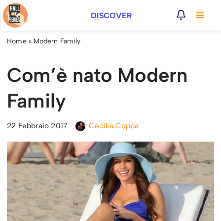
DISCOVER
Vai
al
Home
»
Modern Family
contenuto
Com’è nato Modern
Family
22 Febbraio 2017
Cecilia Coppa