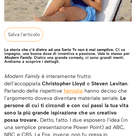
Salva l'articolo
La storia che c’è dietro ad una Serie Tv non è mai semplice.
Ci va
impegno, una buona dose di inventiva e passione. Vale lo stesso per
Modern Family
. Dietro una grande comedy, ci sono grandi menti.
Andiamo a scoprire i dettagli.
Modern Family
è interamente frutto
dell’accoppiata
Christopher Lloyd
e
Steven Levitan
.
Parlando delle rispettive
famiglie
hanno deciso che
l’argomento doveva diventare materiale seriale.
Le
persone di cui ti circondi e con cui passi la tua vita
sono la più grande ispirazione che un creativo
possa trovare.
Detto, fatto. I due esposero l’idea (in
una semplice presentazione Power Point) ad ABC,
NBC e CBS. La Fox, invece, non fu presa in