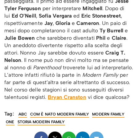
passeggiata. Il primo ad essere ingaggiato fu
Jesse
Tyler Ferguson
per interpretare
Mitchell
. Dopo di
lui
Ed O’Neill
,
Sofia Vergara
ed
Eric Stonestreet
,
rispettivamente
Jay
,
Gloria
e
Cameron
. Un paio di
mesi dopo completarono il cast adulto
Ty Burrell
e
Julie Bowen
che sarebbero diventati
Phil
e
Claire
.
Un aneddoto divertente rispetto alla scelta degli
attori. Nonno Jay sarebbe dovuto essere
Craig T.
Nelson
. Il nome può non dirvi molto ma se pensate
al nonno di
Parenthood
troverete lui ad interpretarlo.
L’attore infatti rifiutò la parte in
Modern Family
per
far parte di quest’altra serie altrettanto di successo.
Nel corso delle stagioni si sono susseguiti diversi
talentuosi registi.
Bryan Cranston
vi dice qualcosa?
Tag:
ABC
COM È NATO MODERN FAMILY
MODERN FAMILY
ONE
STORIA MODERN FAMILY