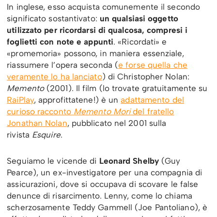
In inglese, esso acquista comunemente il secondo
significato sostantivato:
un qualsiasi oggetto
utilizzato per ricordarsi di qualcosa, compresi i
foglietti con note e appunti
. «Ricordati» e
«promemoria» possono, in maniera essenziale,
riassumere l’opera seconda (
e forse quella che
veramente lo ha lanciato
) di Christopher Nolan:
Memento
(2001). Il film (lo trovate gratuitamente su
RaiPlay
, approfittatene!) è un
adattamento del
curioso racconto
Memento Mori
del fratello
Jonathan Nolan
, pubblicato nel 2001 sulla
rivista
Esquire
.
Seguiamo le vicende di
Leonard Shelby
(Guy
Pearce), un ex-investigatore per una compagnia di
assicurazioni, dove si occupava di scovare le false
denunce di risarcimento. Lenny, come lo chiama
scherzosamente Teddy Gammell (Joe Pantoliano), è