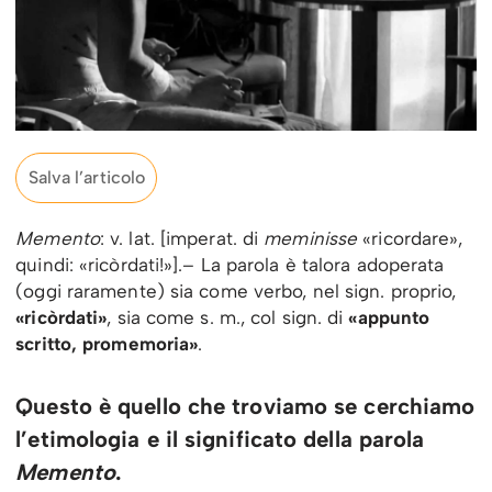
Salva l’articolo
Memento
: v. lat. [imperat. di
meminisse
«ricordare»,
quindi: «ricòrdati!»].– La parola è talora adoperata
(oggi raramente) sia come verbo, nel sign. proprio,
«ricòrdati»
, sia come s. m., col sign. di
«appunto
scritto, promemoria»
.
Questo è quello che troviamo se cerchiamo
l’etimologia e il significato della parola
Memento
.