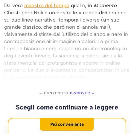
Da vero
maestro del tempo
qual è, in
Memento
Christopher Nolan orchestra le vicende dividendole
su due linee narrative-temporali diverse (un suo
grande classico, che però non ci annoia mai),
visivamente distinte dall’utilizzo del bianco e nero in
contrapposizione all’immagine a colori. La prima
linea, in bianco e nero, segue un ordine cronologico
degli eventi. Invece, la seconda, a colori, simula lo
stato mentale del protagonista e scorre in ordine
contrario. Le due si incontrano, completandosi in una
logica coerente, al termine del film.
— CONTENUTO
DISCOVER —
Scegli come continuare a leggere
Più conveniente