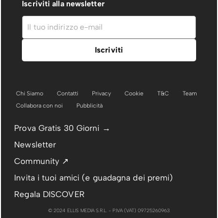
Iscriviti alla newsletter
Chi Siamo
Contatti
Privacy
Cookie
T&C
Team
Collabora con noi
Pubblicità
Prova Gratis 30 Giorni →
Newsletter
Community ↗
Invita i tuoi amici (e guadagna dei premi)
Regala DISCOVER
© 2024 ELLIS MEDIA S.R.L. - P.IVA (VAT) 09725260963