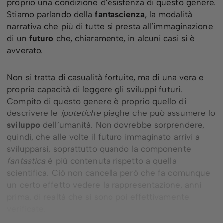
proprio una condizione d’esistenza di questo genere.
Stiamo parlando della
fantascienza
, la modalità
narrativa che più di tutte si presta all’immaginazione
di un
futuro
che, chiaramente, in alcuni casi si è
avverato.
Non si tratta di casualità fortuite, ma di una vera e
propria capacità di leggere gli sviluppi futuri.
Compito di questo genere è proprio quello di
descrivere le
ipotetiche
pieghe che può assumere lo
sviluppo
dell’umanità. Non dovrebbe sorprendere,
quindi, che alle volte il futuro immaginato arrivi a
svilupparsi, soprattutto quando la componente
fantastica
è più contenuta rispetto a quella
scientifica. Ciò non cancella però che fa comunque
un certo effetto vedere la rappresentazione, anni
prima, di realtà che si sono poi effettivamente
verificate.