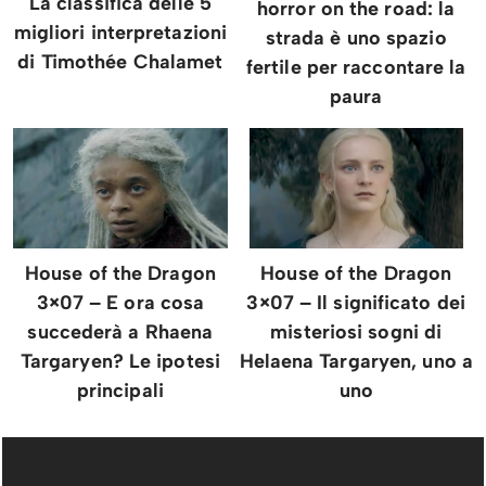
La classifica delle 5
horror on the road: la
migliori interpretazioni
strada è uno spazio
di Timothée Chalamet
fertile per raccontare la
paura
House of the Dragon
House of the Dragon
3×07 – E ora cosa
3×07 – Il significato dei
succederà a Rhaena
misteriosi sogni di
Targaryen? Le ipotesi
Helaena Targaryen, uno a
principali
uno