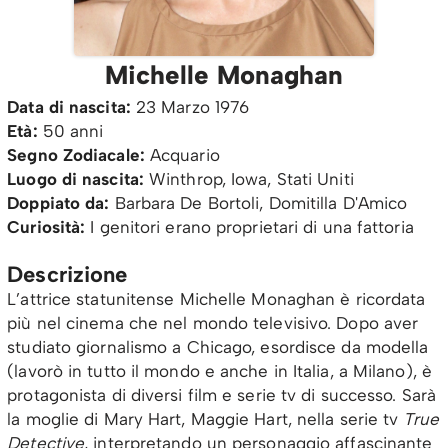
Michelle Monaghan
Data di nascita:
23 Marzo 1976
Età:
50 anni
Segno Zodiacale:
Acquario
Luogo di nascita:
Winthrop, Iowa, Stati Uniti
Doppiato da:
Barbara De Bortoli, Domitilla D'Amico
Curiosità:
I genitori erano proprietari di una fattoria
Descrizione
L’attrice statunitense Michelle Monaghan è ricordata
più nel cinema che nel mondo televisivo. Dopo aver
studiato giornalismo a Chicago, esordisce da modella
(lavorò in tutto il mondo e anche in Italia, a Milano), è
protagonista di diversi film e serie tv di successo. Sarà
la moglie di Mary Hart, Maggie Hart, nella serie tv
True
Detective
, interpretando un personaggio affascinante