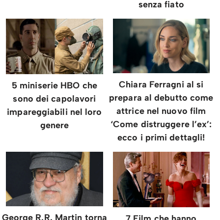
senza fiato
Chiara Ferragni al si
5 miniserie HBO che
prepara al debutto come
sono dei capolavori
attrice nel nuovo film
impareggiabili nel loro
‘Come distruggere l’ex’:
genere
ecco i primi dettagli!
George R.R. Martin torna
7 Film che hanno